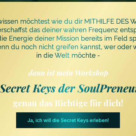
issen möchtest wie du dir MITHILFE DES 
rschaffst das deiner wahren Frequenz ents
die Energie deiner Mission bereits im Feld sp
nn du noch nicht greifen kannst, wer oder 
in die Welt möchte -
dann ist mein Workshop
 Secret Keys der SoulPrene
genau das Richtige für dich!
Ja, ich will die Secret Keys erleben!