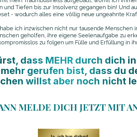
amit mein Traumbusiness aufgebaut, womit ich imme
 und Tiefen bis zur Insolvenz gegangen bin! Und au
set - wodurch alles eine völlig neue ungeahnte Kra
habe ich inzwischen nicht nur tausende Menschen insp
nschen geholfen, ihre eigene Seelenaufgabe zu erk
ompromisslos zu folgen um Fülle und Erfüllung in ih
st, dass MEHR durch dich in d
 mehr gerufen bist, dass du 
ichen willst aber noch nicht le
ANN MELDE DICH JETZT MIT AN!
Ja, ich bin dabei!