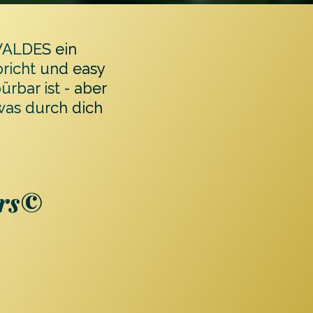
WALDES ein
pricht und easy
ürbar ist - aber
was durch dich
urs©