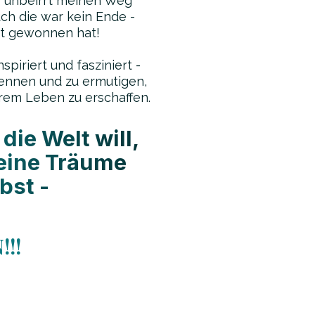
r unbeirrt meinen Weg
ch die war kein Ende -
ft gewonnen hat!
iriert und fasziniert -
ennen und zu ermutigen,
rem Leben zu erschaffen.
ie Welt will,
deine Träume
bst -
!!