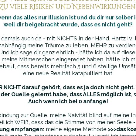
Zu viele Risiken und Nebenwirkungen
enn das alles nur Illusion ist und du dir nur selber
weil dir beigebracht wurde, dass es nicht geht?
d damals auch da - mit NICHTS in der Hand. Hartz IV, 
nabhängig meine Träume zu leben, MEHR zu verdien
Und ich sage dir ganz ehrlich - hätte ich da auf dies
 meine Mitmenschen eingeredet haben, hätte ich mi
baut, dass bereits mehrfach 5 und 6 stellige Umsä
eine neue Realität katapultiert hat.
 NICHT darauf gehört, dass es ja doch nicht geht.
der Quelle gelernt habe, dass ALLES möglich ist, w
Auch wenn ich bei 0 anfange!
ndung zur Quelle, meine Naivität blind auf meine In
eil ich WEIß, dass das die Stimme von meiner Seele - 
ung empfangen:
meine eigene Methode
>>>das ko