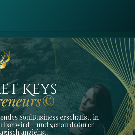
ret Keys
reneurs©
lendes SoulBusiness erschaffst, in
ürbar wird – und genau dadurch
agisch anziehst.