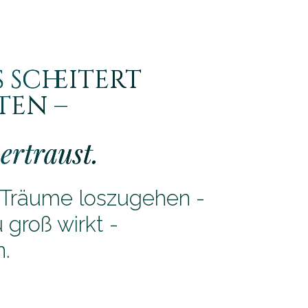
 scheitert
ten –
ertraust.
re Träume loszugehen -
 groß wirkt -
n.
.