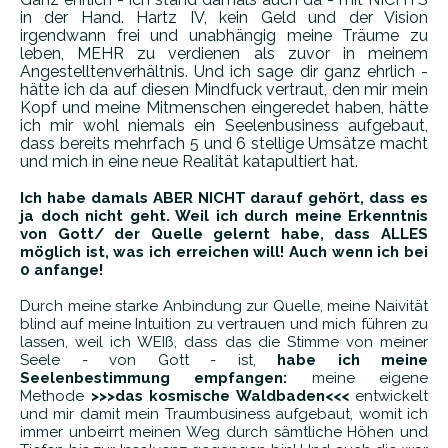
in der Hand. Hartz IV, kein Geld und der Vision
irgendwann frei und unabhängig meine Träume zu
leben, MEHR zu verdienen als zuvor in meinem
Angestelltenverhältnis. Und ich sage dir ganz ehrlich -
hätte ich da auf diesen Mindfuck vertraut, den mir mein
Kopf und meine Mitmenschen eingeredet haben, hätte
ich mir wohl niemals ein Seelenbusiness aufgebaut,
dass bereits mehrfach 5 und 6 stellige Umsätze macht
und mich in eine neue Realität katapultiert hat.
Ich habe damals ABER NICHT darauf gehört, dass es
ja doch nicht geht. Weil ich durch meine Erkenntnis
von Gott/ der Quelle gelernt habe, dass ALLES
möglich ist, was ich erreichen will! Auch wenn ich bei
0 anfange!
Durch meine starke Anbindung zur Quelle, meine Naivität
blind auf meine Intuition zu vertrauen und mich führen zu
lassen, weil ich WEIß, dass das die Stimme von meiner
Seele - von Gott - ist,
habe ich meine
Seelenbestimmung empfangen:
meine eigene
Methode
>>>das kosmische Waldbaden<<<
entwickelt
und mir damit mein Traumbusiness aufgebaut, womit ich
immer unbeirrt meinen Weg durch sämtliche Höhen und