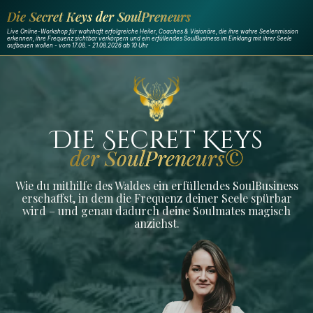
Die Secret Keys der SoulPreneurs
Live Online-Workshop für wahrhaft erfolgreiche Heiler, Coaches & Visionäre, die ihre wahre Seelenmission
erkennen, ihre Frequenz sichtbar verkörpern und ein erfüllendes SoulBusiness im Einklang mit ihrer Seele
aufbauen wollen - vom 17.08. - 21.08.2026 ab 10 Uhr
Die Secret Keys
der SoulPreneurs©
Wie du mithilfe des Waldes ein erfüllendes SoulBusiness
erschaffst, in dem die Frequenz deiner Seele spürbar
wird – und genau dadurch deine Soulmates magisch
anziehst.